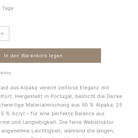
 Tage
Erhöhe
die
Menge
für
In den Warenkorb legen
Luxuriöse
Alpaka-
fwhite
Decke
Hamburg
laid aus Alpaka vereint zeitlose Eleganz mit
ort. Hergestellt in Portugal, besticht die Decke
ochwertige Materialmischung aus 50 % Alpaka, 25
5 % Acryl – für eine perfekte Balance aus
rme und Langlebigkeit. Die feine Webstruktur
e angenehme Leichtigkeit, während die langen,