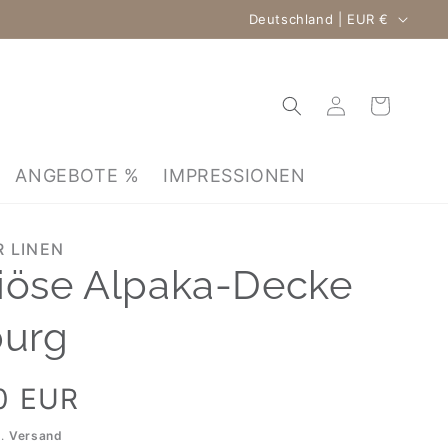
Land/Region
Deutschland | EUR €
Einloggen
Warenkorb
ANGEBOTE %
IMPRESSIONEN
R LINEN
iöse Alpaka-Decke
urg
0 EUR
l.
Versand