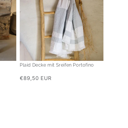
r
Plaid Decke mit Sreifen Portofino
Normaler
€89,50 EUR
Preis