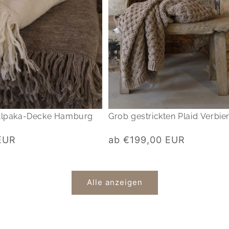
Alpaka-Decke Hamburg
Grob gestrickten Plaid Verbie
Normaler
EUR
ab €199,00 EUR
Preis
Alle anzeigen