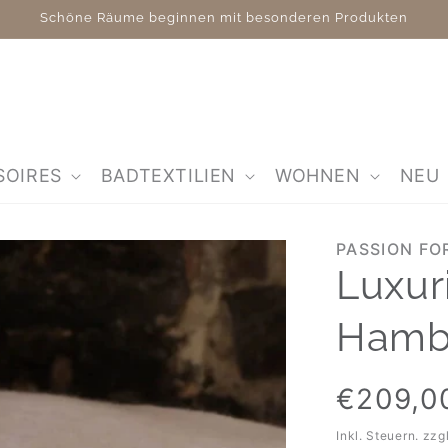
Schöne Räume beginnen mit besonderen Produkten
SOIRES
BADTEXTILIEN
WOHNEN
NEU
PASSION FO
Luxur
Hamb
Normaler
€209,0
Preis
Inkl. Steuern. zzg