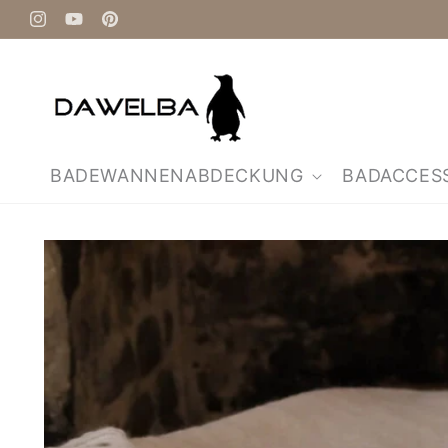
Direkt
zum
Instagram
YouTube
Pinterest
Inhalt
BADEWANNENABDECKUNG
BADACCES
Zu
Produktinformationen
springen