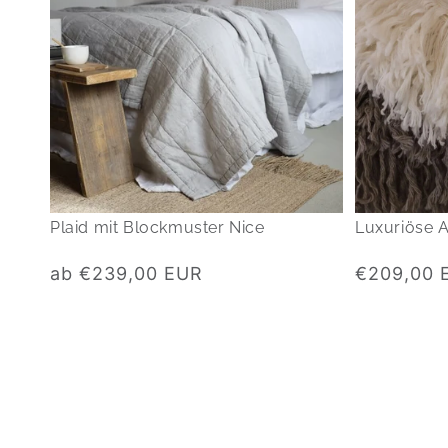
Plaid mit Blockmuster Nice
Luxuriöse 
Normaler
Normaler
ab €239,00 EUR
€209,00 
Preis
Preis