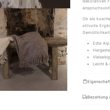
dekorativen 
anspruchsvoll
Ob als kusch
stilvolle Ergä
Gemütlichkeit 
Edle Alp
H
ergeste
Vielseiti
Leicht & 
Eigenschaf
Bezahlung 