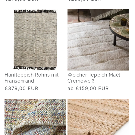
Preis
Preis
Hanfteppich Rohns mit
Weicher Teppich Maël –
Fransenrand
Cremeweiß
Normaler
€379,00 EUR
Normaler
ab €159,00 EUR
Preis
Preis