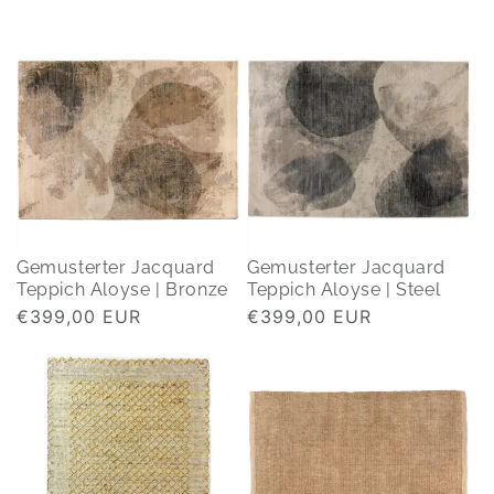
Preis
Preis
Gemusterter Jacquard
Gemusterter Jacquard
Teppich Aloyse | Bronze
Teppich Aloyse | Steel
Normaler
€399,00 EUR
Normaler
€399,00 EUR
Preis
Preis