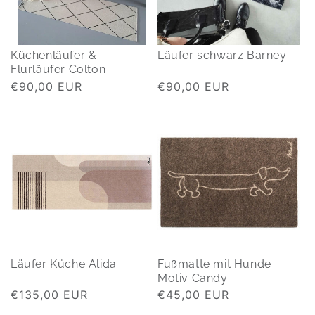
Küchenläufer &
Läufer schwarz Barney
Flurläufer Colton
Normaler
€90,00 EUR
Normaler
€90,00 EUR
Preis
Preis
Läufer Küche Alida
Fußmatte mit Hunde
Motiv Candy
Normaler
€135,00 EUR
Normaler
€45,00 EUR
Preis
Preis