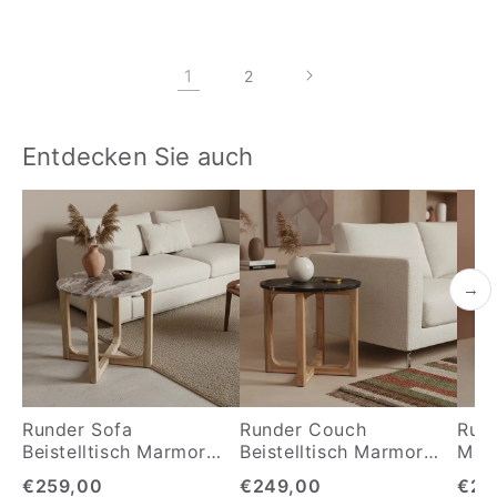
1
2
Entdecken Sie auch
→
Runder Sofa
Runder Couch
Rund
Beistelltisch Marmor
Beistelltisch Marmor
Mar
Braun
Schwarz
€259,00
€249,00
€24