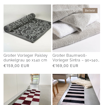
Preis
Preis
Beliebt
Großer Vorleger Paisley
Großer Baumwoll-
dunkelgrau 90 x140 cm
Vorleger Sintra – 90×140
cm
Normaler
€159,00 EUR
Normaler
€169,00 EUR
Preis
Preis