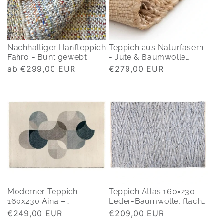
Nachhaltiger Hanfteppich
Teppich aus Naturfasern
Fahro - Bunt gewebt
- Jute & Baumwolle
Pippa
Normaler
ab €299,00 EUR
Normaler
€279,00 EUR
Preis
Preis
Moderner Teppich
Teppich Atlas 160×230 –
160x230 Aina –
Leder-Baumwolle, flach
gemustert – beige
gewebt
Normaler
€249,00 EUR
Normaler
€209,00 EUR