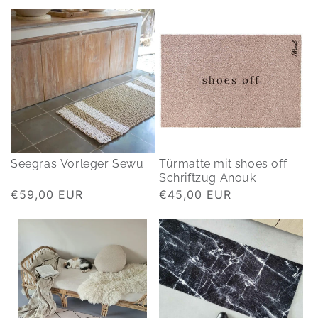
Preis
Preis
Seegras Vorleger Sewu
Türmatte mit shoes off
Schriftzug Anouk
Normaler
€59,00 EUR
Normaler
€45,00 EUR
Preis
Preis