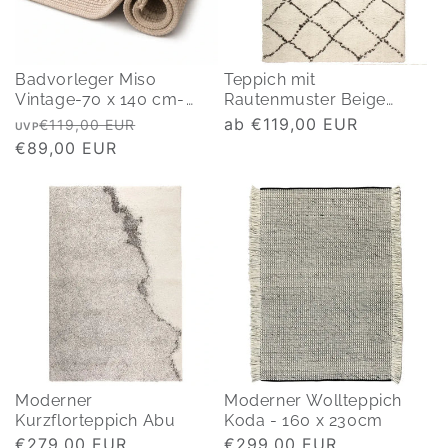
Badvorleger Miso
Teppich mit
Vintage-70 x 140 cm-
Rautenmuster Beige
natur
Casablanca
Normaler
Verkaufspreis
Normaler
ab €119,00 EUR
€119,00 EUR
UVP
Preis
€89,00 EUR
Preis
Moderner
Moderner Wollteppich
Kurzflorteppich Abu
Koda - 160 x 230cm
Normaler
€279,00 EUR
Normaler
€299,00 EUR