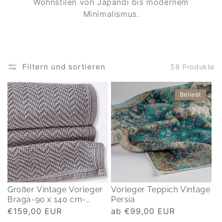
Wohnstilen von Japandi bis modernem
Minimalismus.
Filtern und sortieren
58 Produkte
Beliebt
Großer Vintage Vorleger
Vorleger Teppich Vintage
Braga-90 x 140 cm-
Persia
grau-beige
Normaler
€159,00 EUR
Normaler
ab €99,00 EUR