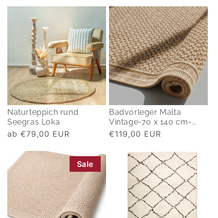
Preis
Preis
Naturteppich rund
Badvorleger Malta
Seegras Loka
Vintage-70 x 140 cm-
natur
Normaler
ab €79,00 EUR
Normaler
€119,00 EUR
Preis
Preis
Sale