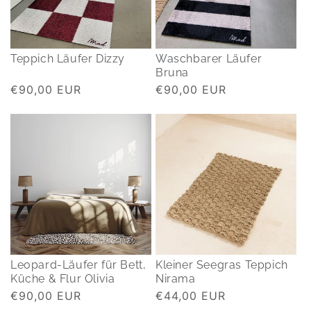
Teppich Läufer Dizzy
Waschbarer Läufer
Bruna
Normaler
€90,00 EUR
Normaler
€90,00 EUR
Preis
Preis
Leopard-Läufer für Bett,
Kleiner Seegras Teppich
Küche & Flur Olivia
Nirama
Normaler
€90,00 EUR
Normaler
€44,00 EUR