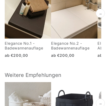
→
Elegance No.1 -
Elegance No.2 -
Eleg
Badewannenauflage
Badewannenauflage
Abd
Bad
ab €200,00
ab €200,00
ab 
Weitere Empfehlungen
→