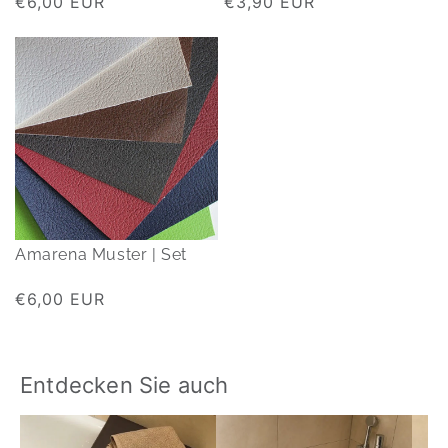
Normaler
€6,00 EUR
Normaler
€3,90 EUR
Preis
Preis
Amarena Muster | Set
Normaler
€6,00 EUR
Preis
Entdecken Sie auch