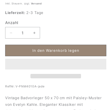
Inkl. Steuern. zzgl.
Versand
Lieferzeit:
2-3 Tage
Anzahl
Anzahl
Verringere
Erhöhe
die
die
Menge
Menge
für
für
In den Warenkorb legen
Badvorleger
Badvorleger
Paisley
Paisley
jade
jade
50
50
x
x
70
70
cm
cm
RefNr:
V-PNM4010A-jade
Vintage Badvorleger 50 x 70 cm mit Paisley-Muster
von Evelyn Kahle. Eleganter Klassiker mit