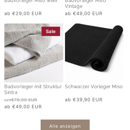
Badvorleger Miso weiß
Badvorleger Miso
Vintage
Normaler
ab €29,00 EUR
Normaler
ab €49,00 EUR
Preis
Preis
Sale
Badvorleger mit Struktur
Schwarzer Vorleger Miso
Sintra
Normaler
Verkaufspreis
Normaler
ab €39,90 EUR
€79,00 EUR
UVP
Preis
ab €49,00 EUR
Preis
Alle anzeigen