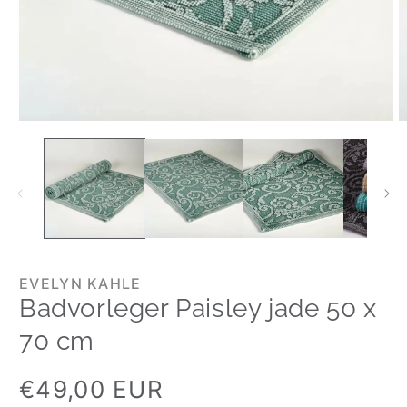
EVELYN KAHLE
Badvorleger Paisley jade 50 x
70 cm
Normaler
€49,00 EUR
Preis