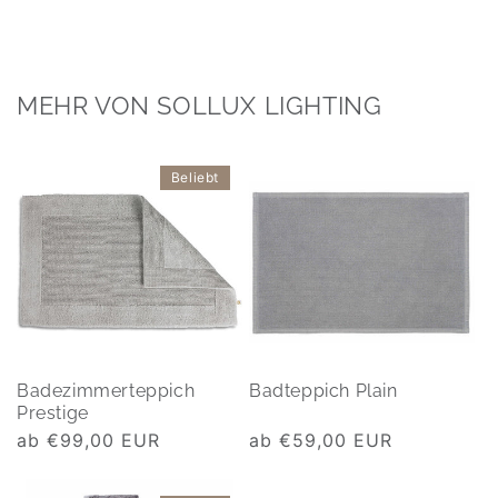
MEHR VON SOLLUX LIGHTING
Beliebt
Badezimmerteppich
Badteppich Plain
Prestige
Normaler
ab €99,00 EUR
Normaler
ab €59,00 EUR
Preis
Preis