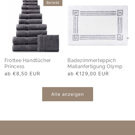
Beliebt
Frottee Handtücher
Badezimmerteppich
Princess
Maßanfertigung Olymp
Normaler
ab €8,50 EUR
Normaler
ab €129,00 EUR
Preis
Preis
Alle anzeigen