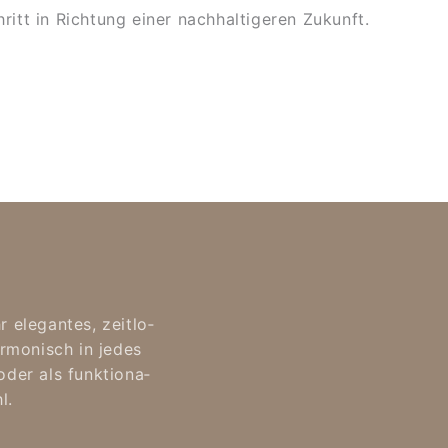
ritt in Rich­tung einer nach­hal­ti­ge­ren Zu­kunft.
 e­le­gan­tes, zeit­lo­
r­mo­nisch in je­des
oder als funk­tio­na­
l.