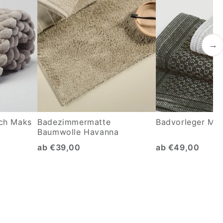
→
ch Maks
Badezimmermatte
Badvorleger Mal
Baumwolle Havanna
ab €39,00
ab €49,00