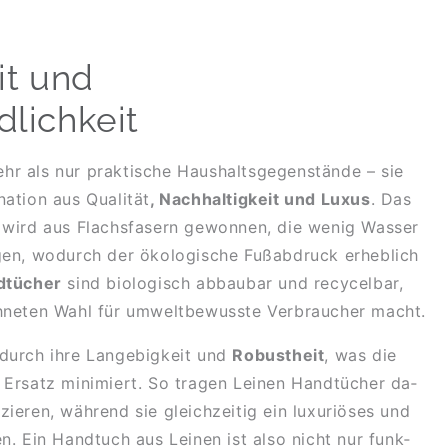
eit und
­lich­keit
r als nur prak­ti­sche Haus­halts­ge­gen­stän­de – sie
a­ti­on aus Qua­li­tät
, Nach­hal­tig­keit und Lux­us
. Das
­al wird aus Flachs­fa­sern ge­won­nen, die wenig Was­ser
i­gen, wodurch der öko­lo­gi­sche Fuß­ab­druck er­heb­lich
­tü­cher
sind bio­lo­gisch ab­bau­bar und re­cy­cel­bar,
h­ne­ten Wahl für um­welt­be­wusste Ver­brau­cher macht.
e durch ihre Lan­ge­big­keit und
Ro­bust­heit
, was die
n Er­satz mi­ni­miert. So tra­gen Lei­nen Hand­tü­cher da­
ie­ren, wäh­rend sie gleich­zei­tig ein luxu­riö­ses und
­ten. Ein Hand­tuch aus Lei­nen ist al­so nicht nur funk­