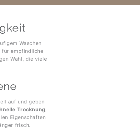
gkeit
äufigem Waschen
l für empfindliche
en Wahl, die viele
ene
ell auf und geben
hnelle Trocknung
,
llen Eigenschaften
nger frisch.