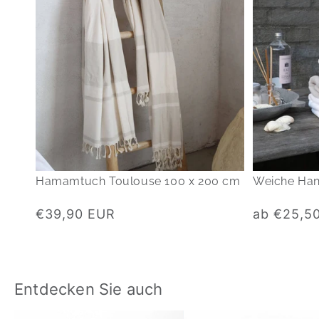
Hamamtuch Toulouse 100 x 200 cm
Weiche Han
Normaler
Normaler
€39,90 EUR
ab €25,5
Preis
Preis
Entdecken Sie auch