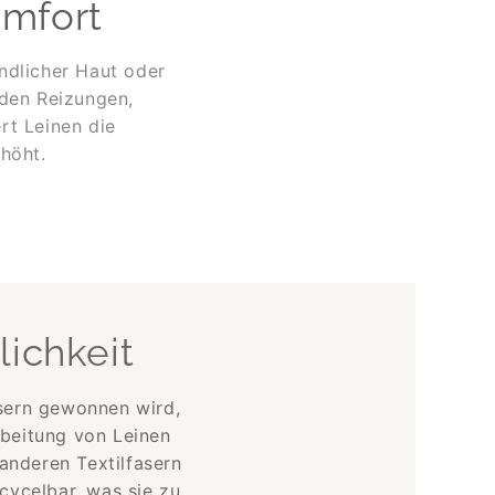
omfort
ndlicher Haut oder
iden Reizungen,
rt Leinen die
höht.
ichkeit
asern gewonnen wird,
rbeitung von Leinen
anderen Textilfasern
ycelbar, was sie zu