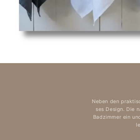
Neben den prak­ti­sc
ses De­sign. Die na
Bad­zim­mer ein und 
l