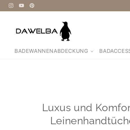
Direkt
zum
Instagram
YouTube
Pinterest
Inhalt
BADEWANNENABDECKUNG
BADACCES
Luxus und Komfor
Leinen­handtüch