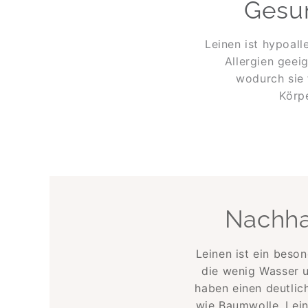
Gesun
Leinen ist hypoal
Allergien geei
wodurch sie 
Körp
Nachha
Leinen ist ein beso
die wenig Wasser u
haben einen deutlic
wie Baumwolle. Lei