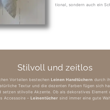
tio­nal, son­dern auch ein Sch
Stil­voll und zeit­los
hen Vor­tei­len be­ste­chen
Lei­nen Hand­tü­chern
durch ihr
­tür­li­che Tex­tur und die de­zen­ten Far­ben fügen sich ha
set­zen stil­vol­le Ak­zen­te. Ob als de­ko­ra­ti­ves Ele­ment 
es Ac­ces­soire –
Lei­nen­tü­cher
sind im­mer eine gu­te Wah