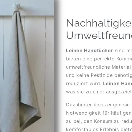
Nach­hal­tig­k
Um­welt­freund
Lei­nen Hand­tü­cher
sind meh
bie­ten eine per­fek­te Kom­bi­n
um­welt­freund­li­che Ma­te­ri
und kei­ne Pe­sti­zi­de be­nö­t
re­du­ziert wird.
Lei­nen Hand
was sie zu einer aus­ge­zeic
Da­zu­hin­ter über­zeu­gen si
No­t­wen­dig­keit für häu­fi­ge
zu bei, den Kon­sum zu re­du­z
kom­for­ta­bles Er­leb­nis bie