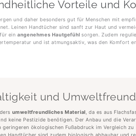
dheitliche Vorteile und K
lergen und daher besonders gut für Menschen mit empfi
gnet. Leinen Handtücher sind sanft zur Haut und verme
für ein
angenehmes Hautgefühl
sorgen. Zudem regulie
ertemperatur und ist atmungsaktiv, was den Komfort er
ltigkeit und Umweltfreundl
nders
umweltfreundliches Material
, da es aus Flachsf
nd keine Pestizide benötigen. Der Anbau und die Vera
h geringeren ökologischen Fußabdruck im Vergleich zu 
nen Handtücher sind zudem biologisch abbaubar und rec