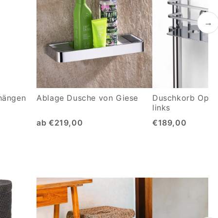
→
hängen
Ablage Dusche von Giese
Duschkorb Optis
links
ab €219,00
€189,00