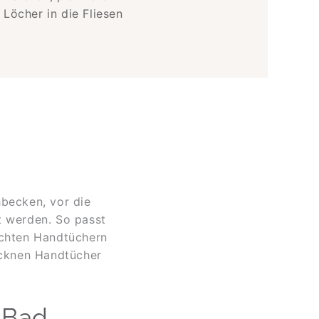
Löcher in die Fliesen
hbecken, vor die
t werden. So passt
uchten Handtüchern
rocknen Handtücher
s Bad