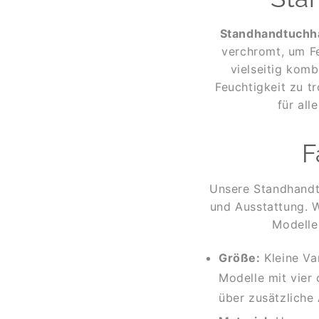
Stand­hand­tuch­h
verchromt, um Fe
vielseitig komb
Feuchtigkeit zu t
für all
F
Unsere Standhandtu
und Ausstattung. W
Modelle
Größe:
Kleine Va
Modelle mit vier
über zusätzliche