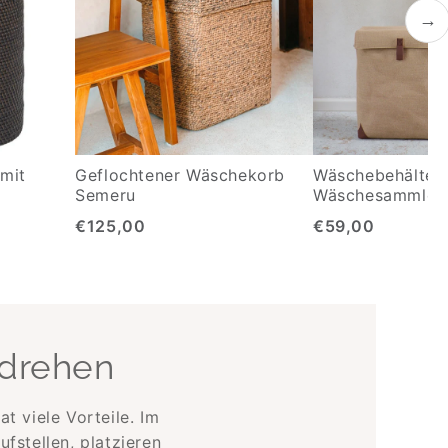
→
mit
Geflochtener Wäschekorb
Wäschebehälter
Semeru
Wäschesammler 
€125,00
€59,00
drehen
at viele Vorteile. Im
fstellen, platzieren