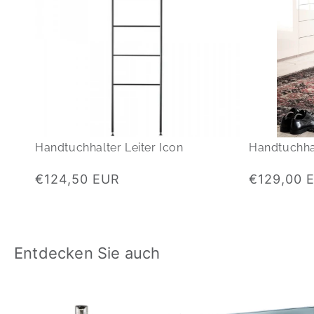
Handtuchhalter Leiter Icon
Handtuchhalt
Normaler
Normaler
€124,50 EUR
€129,00 
Preis
Preis
Entdecken Sie auch