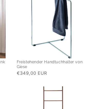
ink
Freistehender Handtuchhalter von
Giese
Normaler
€349,00 EUR
Preis