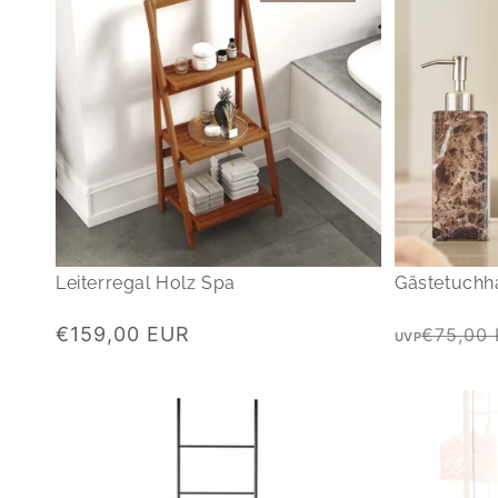
Leiterregal Holz Spa
Gästetuchh
Normaler
Normaler
€159,00 EUR
€75,00
UVP
Preis
Preis