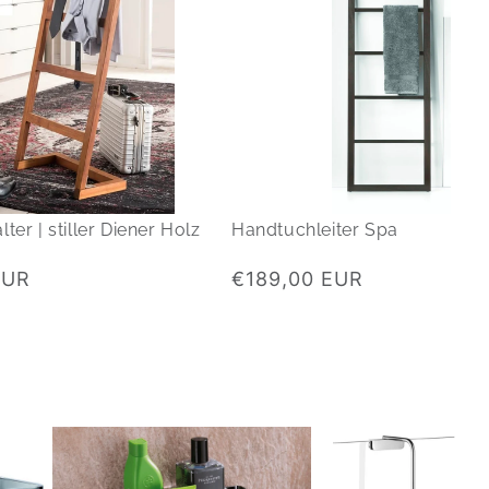
er | stiller Diener Holz
Handtuchleiter Spa
Normaler
EUR
€189,00 EUR
Preis