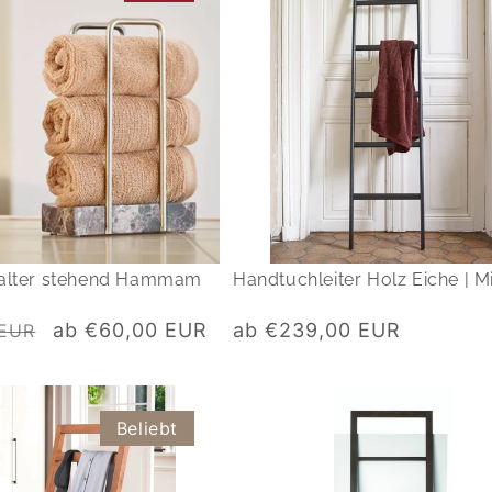
alter stehend Hammam
Handtuchleiter Holz Eiche | M
Verkaufspreis
Normaler
ab €60,00 EUR
ab €239,00 EUR
 EUR
Preis
Beliebt