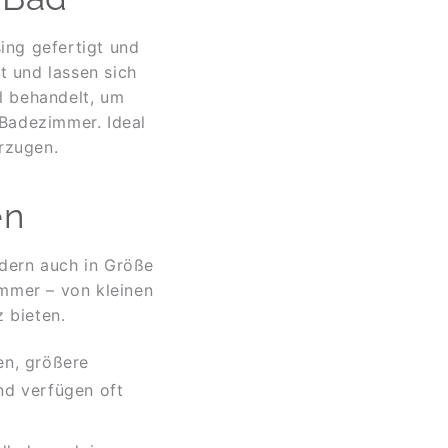
ng gefertigt und
t und lassen sich
ll behandelt, um
 Badezimmer. Ideal
orzugen.
en
ndern auch in Größe
immer – von kleinen
 bieten.
en, größere
nd verfügen oft