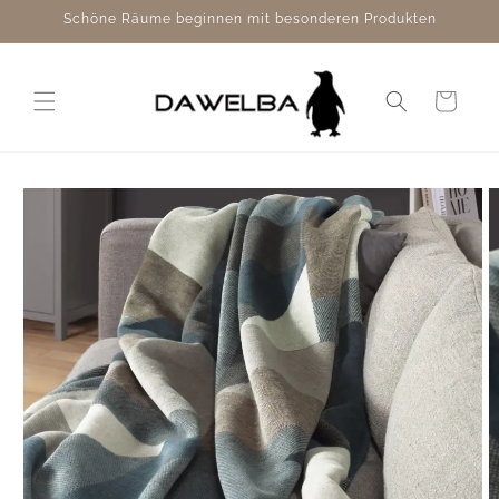
Direkt
Schöne Räume beginnen mit besonderen Produkten
zum
Inhalt
Warenkorb
duktinformationen
ingen