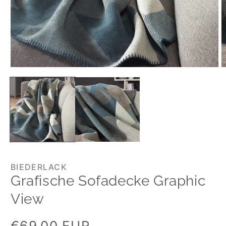
BIEDERLACK
Grafische Sofadecke Graphic
View
Normaler
€69,00 EUR