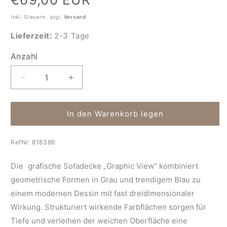
Preis
Inkl. Steuern. zzgl.
Versand
Lieferzeit:
2-3 Tage
Anzahl
Anzahl
Verringere
Erhöhe
die
die
Menge
Menge
für
für
In den Warenkorb legen
Grafische
Grafische
Sofadecke
Sofadecke
RefNr:
818386
Graphic
Graphic
View
View
Die
grafische Sofadecke „Graphic View“
kombiniert
geometrische Formen in Grau und trendigem Blau zu
einem modernen Dessin mit fast dreidimensionaler
Wirkung. Strukturiert wirkende Farbflächen sorgen für
Tiefe und verleihen der weichen Oberfläche eine