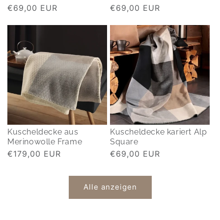
Normaler
€69,00 EUR
Normaler
€69,00 EUR
Preis
Preis
Kuscheldecke aus
Kuscheldecke kariert Alp
Merinowolle Frame
Square
Normaler
€179,00 EUR
Normaler
€69,00 EUR
Preis
Preis
Alle anzeigen