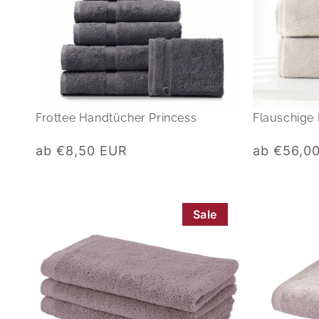
Frottee Handtücher Princess
Flauschige
Normaler
Normaler
ab €8,50 EUR
ab €56,0
Preis
Preis
Sale