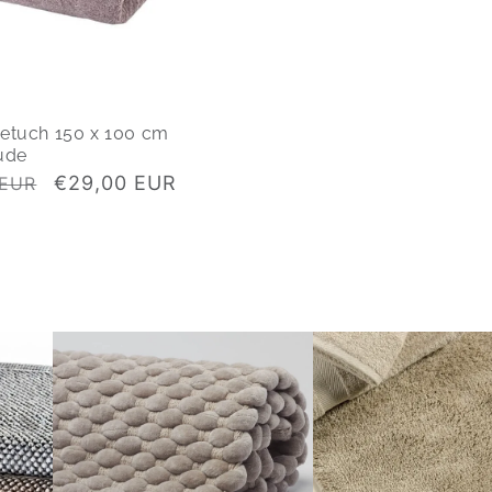
etuch 150 x 100 cm
ude
Verkaufspreis
€29,00 EUR
 EUR