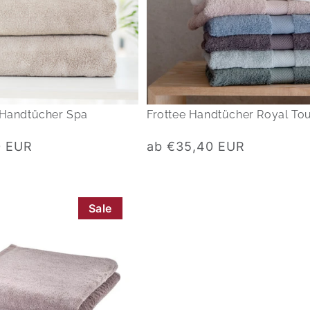
 Handtücher Spa
Frottee Handtücher Royal To
Normaler
0 EUR
ab €35,40 EUR
Preis
Sale