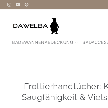
Direkt
zum
Instagram
YouTube
Pinterest
Inhalt
BADEWANNENABDECKUNG
BADACCES
Frottierhandtücher: 
Saugfähigkeit & Viels