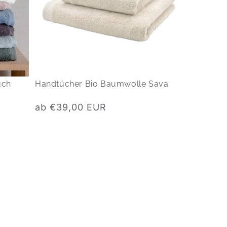
uch
Handtücher Bio Baumwolle Sava
Normaler
ab €39,00 EUR
Preis