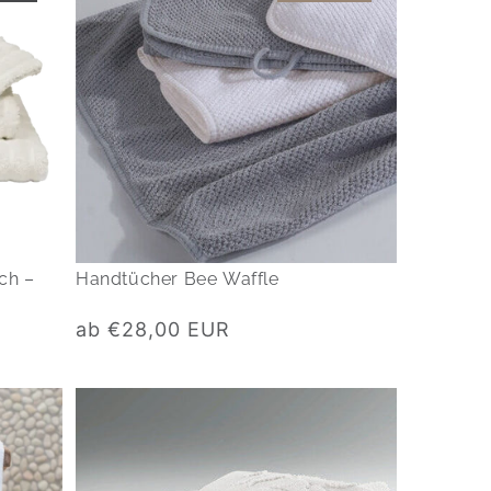
ch –
Handtücher Bee Waffle
Normaler
ab €28,00 EUR
Preis