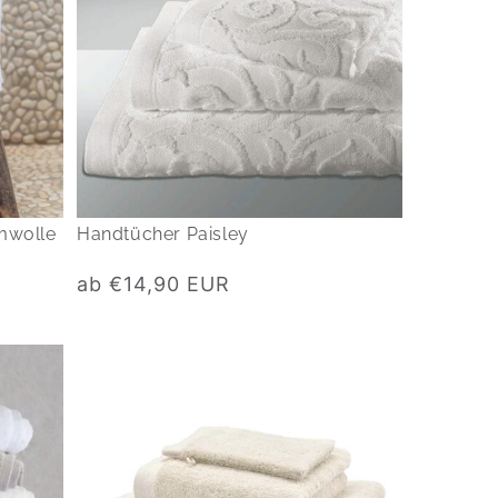
mwolle
Handtücher Paisley
Normaler
ab €14,90 EUR
Preis