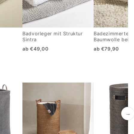
Badvorleger mit Struktur
Badezimmertepp
a
Sintra
Baumwolle beids
ab €49,00
ab €79,90
→