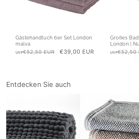
Gästehandtuch 6er Set London
Großes Bad
malva
London | N
Normaler
Verkaufspreis
Normaler
€39,00 EUR
€52,50 EUR
€52,50
UVP
UVP
Preis
Preis
Entdecken Sie auch