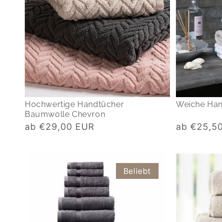
Hochwertige Handtücher
Weiche Han
Baumwolle Chevron
Normaler
Normaler
ab €29,00 EUR
ab €25,5
Preis
Preis
Beliebt