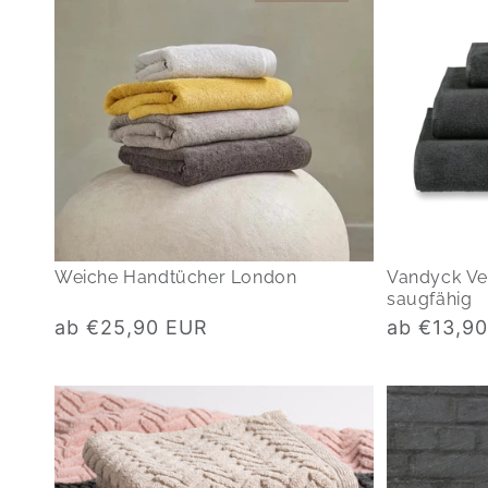
Weiche Handtücher London
Vandyck Ve
saugfähig
Normaler
Normaler
ab €25,90 EUR
ab €13,9
Preis
Preis