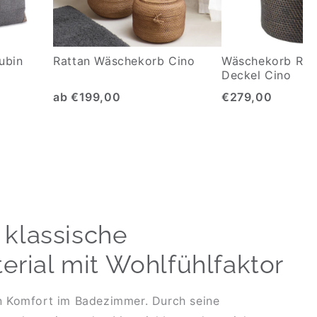
ubin
Rattan Wäschekorb Cino
Wäschekorb Ratt
Deckel Cino
ab €199,00
€279,00
 klassische
rial mit Wohlfühlfaktor
von Komfort im Badezimmer. Durch seine