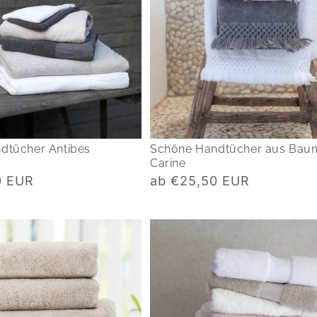
dtücher Antibes
Schöne Handtücher aus Bau
Carine
Normaler
0 EUR
ab €25,50 EUR
Preis