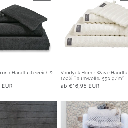
rona Handtuch weich &
Vandyck Home Wave Handtu
100% Baumwolle, 550 g/m²
Normaler
0 EUR
ab €16,95 EUR
Preis