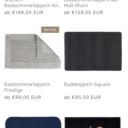
Badezimmerteppich King
Maß Rhom
& Queen
Normaler
ab €149,00 EUR
Normaler
ab €129,00 EUR
Preis
Preis
Beliebt
Badezimmerteppich
Badeteppich Square
Prestige
Normaler
ab €99,00 EUR
Normaler
ab €85,50 EUR
Preis
Preis