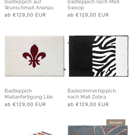
Badteppich auf
Badteppich nach Maß
Wunschmaß Ananas
Swoop
Normaler
ab €129,00 EUR
Normaler
ab €129,00 EUR
Preis
Preis
Badteppich
Badezimmerteppich
Maßanfertigung Lilie
nach Maß Zebra
Normaler
ab €129,00 EUR
Normaler
ab €129,00 EUR
Preis
Preis
Beliebt