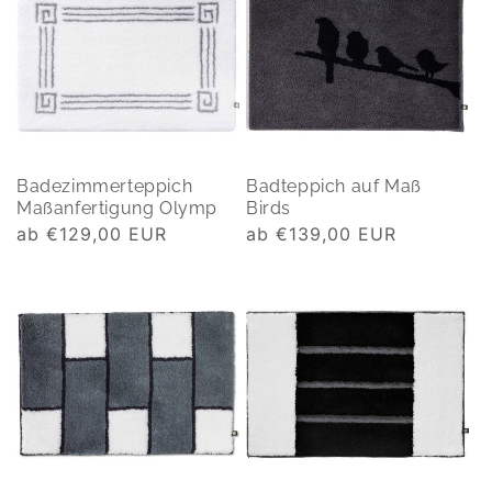
Badezimmerteppich
Badteppich auf Maß
Maßanfertigung Olymp
Birds
Normaler
ab €129,00 EUR
Normaler
ab €139,00 EUR
Preis
Preis