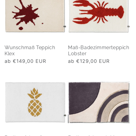
Wunschmaß Teppich
Maß-Badezimmerteppich
Klex
Lobster
Normaler
ab €149,00 EUR
Normaler
ab €129,00 EUR
Preis
Preis