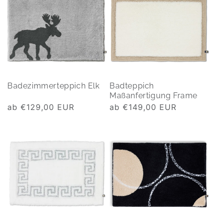
Badezimmerteppich Elk
Badteppich
Maßanfertigung Frame
Normaler
ab €129,00 EUR
Normaler
ab €149,00 EUR
Preis
Preis