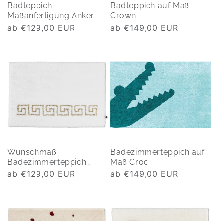
Badteppich
Badteppich auf Maß
Maßanfertigung Anker
Crown
Normaler
ab €129,00 EUR
Normaler
ab €149,00 EUR
Preis
Preis
Wunschmaß
Badezimmerteppich auf
Badezimmerteppich
Maß Croc
Mono Mäander
Normaler
ab €129,00 EUR
Normaler
ab €149,00 EUR
Preis
Preis