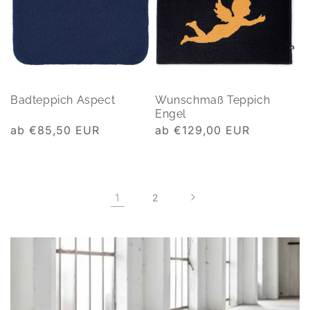
Badteppich Aspect
Wunschmaß Teppich
Engel
Normaler
ab €85,50 EUR
Normaler
ab €129,00 EUR
Preis
Preis
1
2