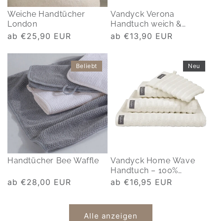
Weiche Handtücher
Vandyck Verona
London
Handtuch weich &
saugfähig
Normaler
ab €25,90 EUR
Normaler
ab €13,90 EUR
Preis
Preis
Beliebt
Neu
Handtücher Bee Waffle
Vandyck Home Wave
Handtuch – 100%
Baumwolle, 550 g/m²
Normaler
ab €28,00 EUR
Normaler
ab €16,95 EUR
Preis
Preis
Alle anzeigen