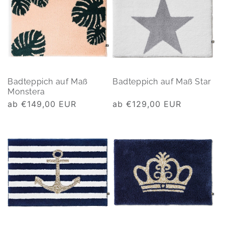
Badteppich auf Maß
Badteppich auf Maß Star
Monstera
Normaler
ab €149,00 EUR
Normaler
ab €129,00 EUR
Preis
Preis