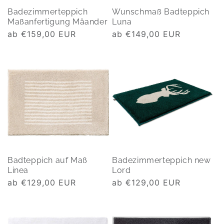
Badezimmerteppich
Wunschmaß Badteppich
Maßanfertigung Mäander
Luna
Normaler
ab €159,00 EUR
Normaler
ab €149,00 EUR
Preis
Preis
Badteppich auf Maß
Badezimmerteppich new
Linea
Lord
Normaler
ab €129,00 EUR
Normaler
ab €129,00 EUR
Preis
Preis