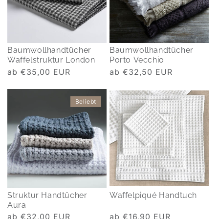
Baumwollhandtücher
Baumwollhandtücher
Waffelstruktur London
Porto Vecchio
Normaler
ab €35,00 EUR
Normaler
ab €32,50 EUR
Preis
Preis
Beliebt
Struktur Handtücher
Waffelpiqué Handtuch
Aura
Normaler
ab €32,00 EUR
Normaler
ab €16,90 EUR