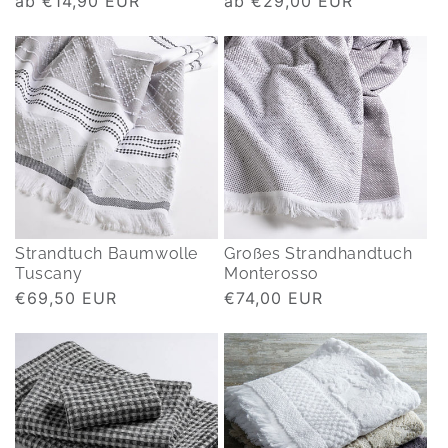
Normaler
ab €14,90 EUR
Normaler
ab €29,00 EUR
Preis
Preis
Strandtuch Baumwolle
Großes Strandhandtuch
Tuscany
Monterosso
Normaler
€69,50 EUR
Normaler
€74,00 EUR
Preis
Preis