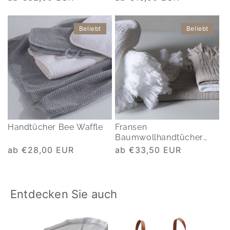
Preis
Preis
Beliebt
Beliebt
Handtücher Bee Waffle
Fransen
Baumwollhandtücher
Torino
Normaler
ab €28,00 EUR
Normaler
ab €33,50 EUR
Preis
Preis
Entdecken Sie auch