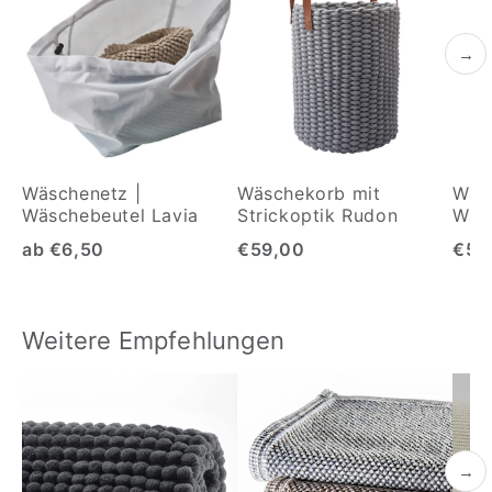
→
Wäschenetz |
Wäschekorb mit
Wäs
Wäschebeutel Lavia
Strickoptik Rudon
Wäs
ab €6,50
€59,00
€59
Weitere Empfehlungen
→