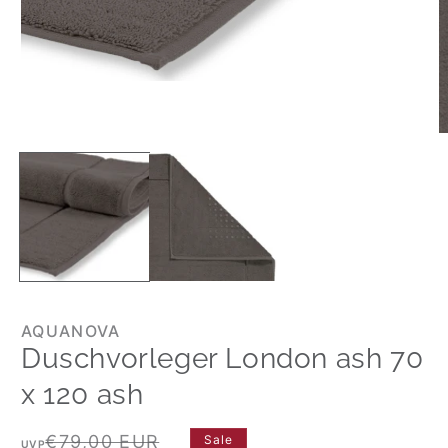
AQUANOVA
Duschvorleger London ash 70
x 120 ash
Normaler
Verkaufspreis
€79,00 EUR
Sale
UVP