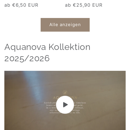
Normaler
ab €6,50 EUR
Normaler
ab €25,90 EUR
Preis
Preis
Alle anzeigen
Aquanova Kollektion
2025/2026