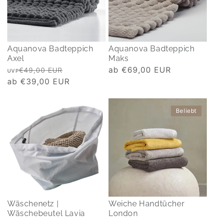
Aquanova Badteppich
Aquanova Badteppich
Axel
Maks
Normaler
Verkaufspreis
Normaler
ab €69,00 EUR
€49,00 EUR
UVP
Preis
ab €39,00 EUR
Preis
Beliebt
Wäschenetz |
Weiche Handtücher
Wäschebeutel Lavia
London