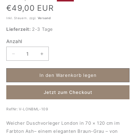
Preis
€49,00 EUR
Inkl. Steuern. zzgl.
Versand
Lieferzeit:
2-3 Tage
Anzahl
Anzahl
Verringere
Erhöhe
die
die
Menge
Menge
für
für
In den Warenkorb legen
Duschvorleger
Duschvorleger
London
London
Jetzt zum Checkout
ash
ash
70
70
x
x
RefNr:
V-LONBML-109
120
120
ash
ash
Weicher Duschvorleger London in 70 × 120 cm im
Farbton Ash– einem eleganten Braun-Grau – von