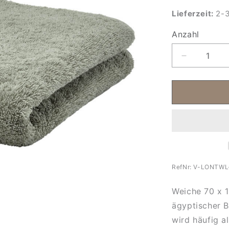
Lieferzeit:
2-3
Anzahl
Anzahl
Verringere
die
Menge
für
Duschtuch
70
x
130
cn
cm
London
RefNr:
V-LONTWL
thyme
Weiche 70 x 
ägyptischer 
wird häufig a