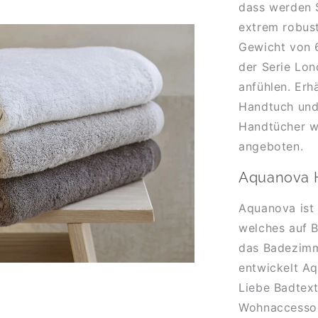
dass werden S
extrem robust
Gewicht von 6
der Serie Lon
anfühlen. Erh
Handtuch und 
Handtücher w
angeboten.
Aquanova 
Aquanova ist
welches auf B
das Badezimme
entwickelt A
Liebe Badtext
Wohnaccessoir