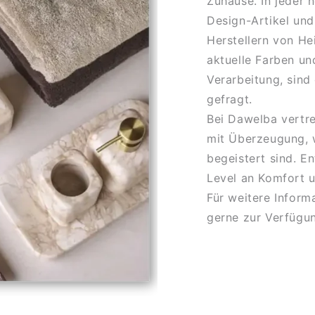
Zuhause. In jeder 
Design-Artikel und
Herstellern von He
aktuelle Farben un
Verarbeitung, sind
gefragt.
Bei Dawelba vertr
mit Überzeugung, w
begeistert sind. E
Level an Komfort u
Für weitere Inform
gerne zur Verfügu