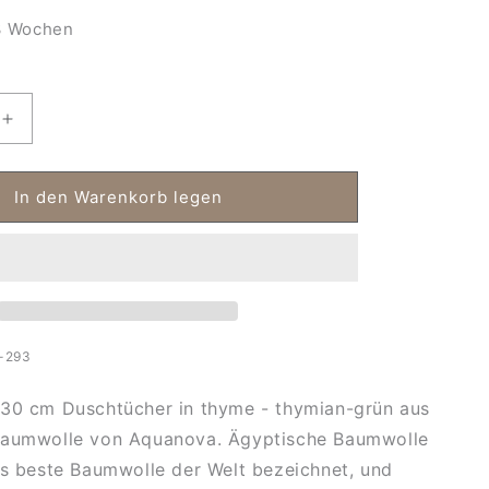
 Wochen
Erhöhe
die
Menge
für
In den Warenkorb legen
Duschtuch
70
x
130
cn
cm
London
-293
thyme
130 cm Duschtücher in thyme - thymian-grün aus
Baumwolle von Aquanova. Ägyptische Baumwolle
ls beste Baumwolle der Welt bezeichnet, und