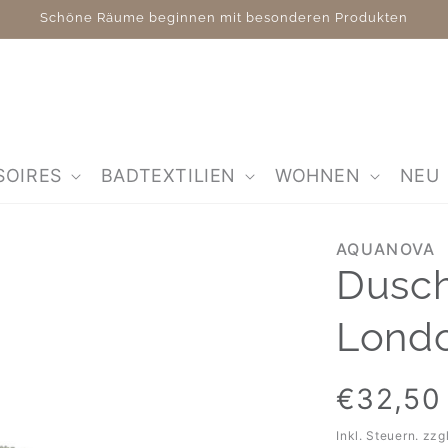
Schöne Räume beginnen mit besonderen Produkten
SOIRES
BADTEXTILIEN
WOHNEN
NEU
AQUANOVA
Dusch
Lond
Normaler
€32,50
Preis
Inkl. Steuern. zzg