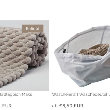
Beliebt
Badteppich Maks
Wäschenetz | Wäschebeutel 
Normaler
0 EUR
ab €6,50 EUR