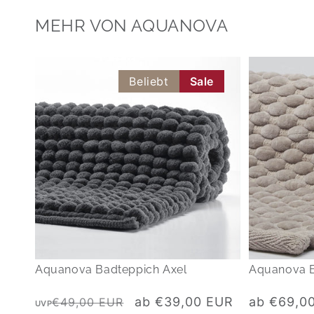
MEHR VON AQUANOVA
Beliebt
Sale
Aquanova Badteppich Axel
Aquanova 
Normaler
Verkaufspreis
Normaler
ab €39,00 EUR
ab €69,0
€49,00 EUR
UVP