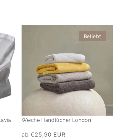
Beliebt
Lavia
Weiche Handtücher London
Normaler
ab €25,90 EUR