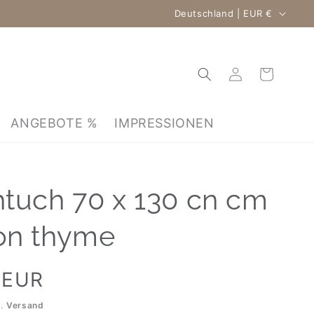
Land/Region
Deutschland | EUR €
Einloggen
Warenkorb
ANGEBOTE %
IMPRESSIONEN
tuch 70 x 130 cn cm
on thyme
 EUR
l.
Versand