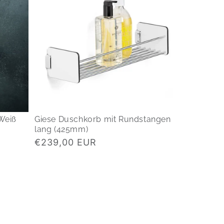
Weiß
Giese Duschkorb mit Rundstangen
lang (425mm)
Normaler
€239,00 EUR
Preis