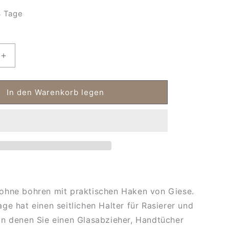
 Tage
Erhöhe
die
Menge
für
In den Warenkorb legen
ge
Duschablage
ohne
bohren
mit
Haken
ohne bohren mit praktischen Haken von Giese.
ge hat einen seitlichen Halter für Rasierer und
n denen Sie einen Glasabzieher, Handtücher