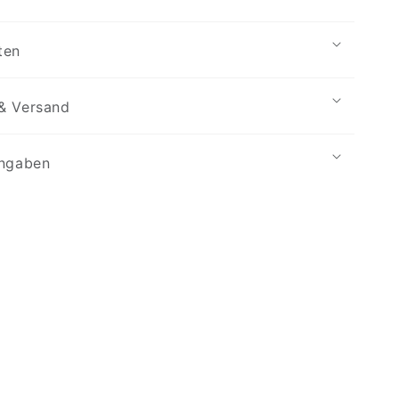
ten
& Versand
angaben