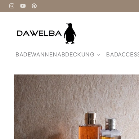
Direkt
zum
Instagram
YouTube
Pinterest
Inhalt
BADEWANNENABDECKUNG
BADACCES
Zu
Produktinformationen
springen