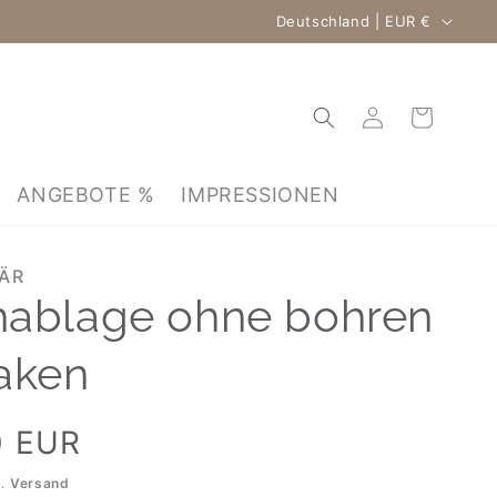
Land/Region
Deutschland | EUR €
Warenkorb
Einloggen
ANGEBOTE %
IMPRESSIONEN
TÄR
ablage ohne bohren
aken
0 EUR
l.
Versand