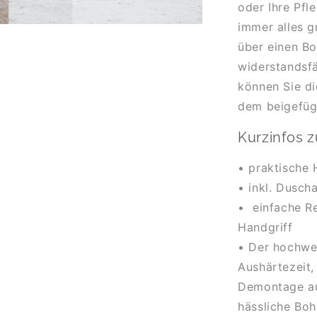
oder Ihre Pf
immer alles g
über einen B
widerstandsf
können Sie d
dem beigefüg
Kurzinfos 
• praktische 
• inkl. Dusch
• einfache R
Handgriff
• Der hochwer
Aushärtezeit,
Demontage au
hässliche Boh