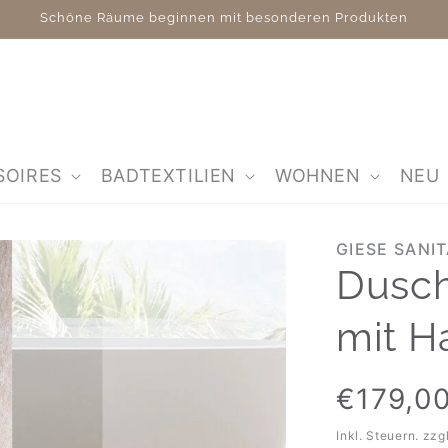
Schöne Räume beginnen mit besonderen Produkten
SOIRES
BADTEXTILIEN
WOHNEN
NEU
GIESE SANI
Dusch
mit H
Normaler
€179,0
Preis
Inkl. Steuern. zzg