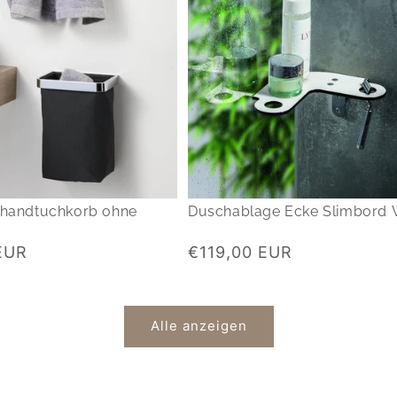
ehandtuchkorb ohne
Duschablage Ecke Slimbord 
Normaler
EUR
€119,00 EUR
Preis
Alle anzeigen