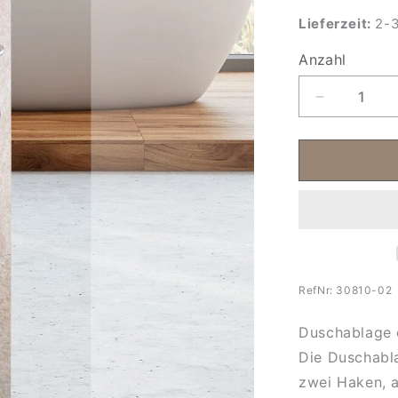
Lieferzeit:
2-3
Anzahl
Anzahl
Verringere
die
Menge
für
Duschabla
ohne
bohren
mit
Haken
RefNr:
30810-02
Duschablage 
Die Duschabla
zwei Haken, a