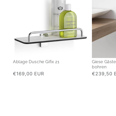
Ablage Dusche Gifix 21
Giese Gäst
bohren
Normaler
Normaler
€169,00 EUR
€239,50 
Preis
Preis