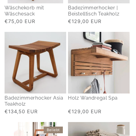
Wäschekorb mit
Badezimmerhocker |
Wäschesack
Beistelltisch Teakholz
Normaler
€75,00 EUR
Normaler
€129,00 EUR
Preis
Preis
Badezimmerhocker Asia
Holz Wandregal Spa
Teakholz
Normaler
€134,50 EUR
Normaler
€129,00 EUR
Preis
Preis
Beliebt