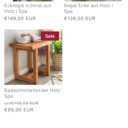
Eckregal schmal aus
Regal Ecke aus Holz |
Holz | Spa
Spa
Normaler
€149,00 EUR
Normaler
€139,00 EUR
Preis
Preis
Sale
Badezimmerhocker Holz
Spa
Normaler
Verkaufspreis
€119,00 EUR
UVP
Preis
€99,00 EUR