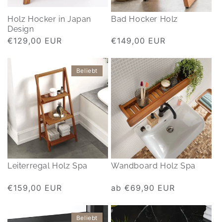
Holz Hocker in Japan
Bad Hocker Holz
Design
Normaler
€129,00 EUR
Normaler
€149,00 EUR
Preis
Preis
Beliebt
Leiterregal Holz Spa
Wandboard Holz Spa
Normaler
€159,00 EUR
Normaler
ab €69,90 EUR
Preis
Preis
Beliebt