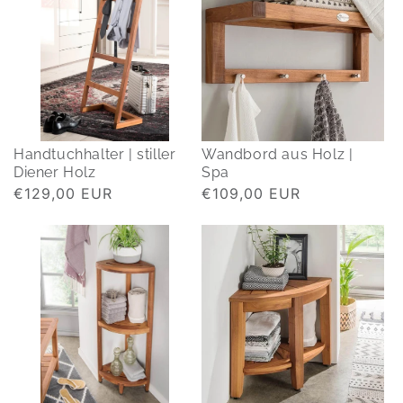
Handtuchhalter | stiller
Wandbord aus Holz |
Diener Holz
Spa
Normaler
€129,00 EUR
Normaler
€109,00 EUR
Preis
Preis