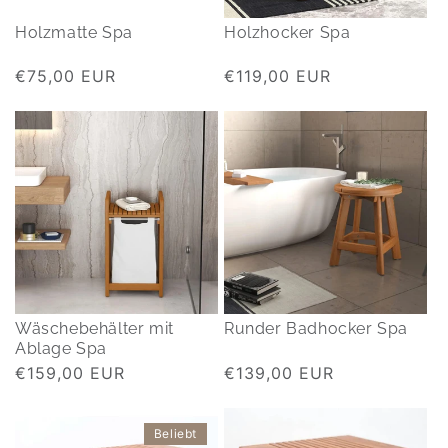
Holzmatte Spa
Holzhocker Spa
Normaler
€75,00 EUR
Normaler
€119,00 EUR
Preis
Preis
Wäschebehälter mit
Runder Badhocker Spa
Ablage Spa
Normaler
€159,00 EUR
Normaler
€139,00 EUR
Preis
Preis
Beliebt