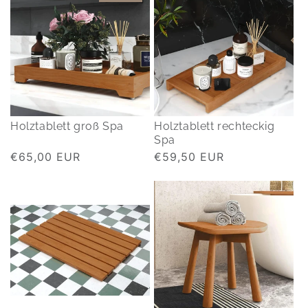
Holztablett groß Spa
Holztablett rechteckig
Spa
Normaler
€65,00 EUR
Normaler
€59,50 EUR
Preis
Preis