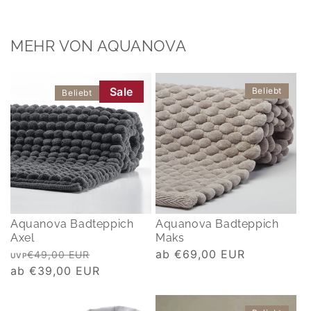
MEHR VON AQUANOVA
Sale
Beliebt
Beliebt
Aquanova Badteppich
Aquanova Badteppich
Axel
Maks
Normaler
Verkaufspreis
Normaler
ab €69,00 EUR
€49,00 EUR
UVP
Preis
ab €39,00 EUR
Preis