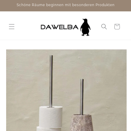
Direkt
Schöne Räume beginnen mit besonderen Produkten
zum
Inhalt
Warenkorb
duktinformationen
ingen