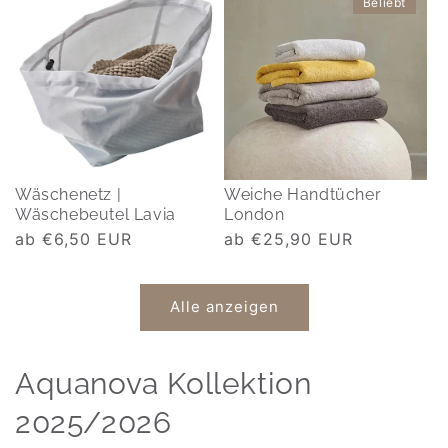
Beliebt
Wäschenetz |
Weiche Handtücher
Wäschebeutel Lavia
London
Normaler
ab €6,50 EUR
Normaler
ab €25,90 EUR
Preis
Preis
Alle anzeigen
Aquanova Kollektion
2025/2026