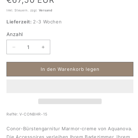
Preis
Inkl. Steuern. zzgl.
Versand
Lieferzeit:
2-3 Wochen
Anzahl
Anzahl
Verringere
Erhöhe
die
die
Menge
Menge
für
für
In den Warenkorb legen
Conor-
Conor-
Bürstengarnitur
Bürstengarnitur
Marmor-
Marmor-
creme
creme
RefNr:
V-CONBHR-15
Conor-Bürstengarnitur Marmor-creme von Aquanova.
Die Accessoires verleihen Ihrem Badezimmer, Ihrem