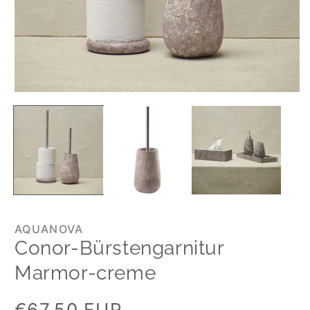
AQUANOVA
Conor-Bürstengarnitur
Marmor-creme
Normaler
€67,50 EUR