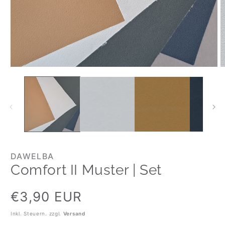
DAWELBA
Comfort II Muster | Set
Normaler
€3,90 EUR
Preis
Inkl. Steuern. zzgl.
Versand