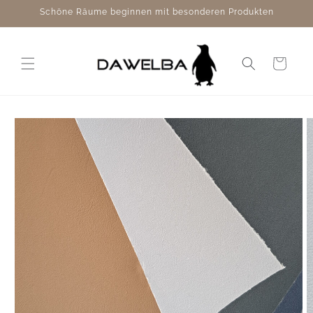
Direkt
Schöne Räume beginnen mit besonderen Produkten
zum
Inhalt
Warenkorb
duktinformationen
ingen