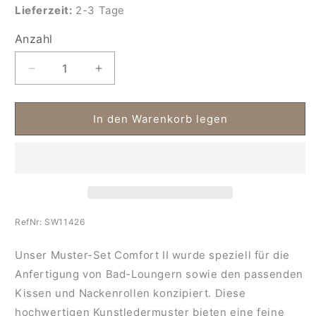
Lieferzeit:
2-3 Tage
Anzahl
Anzahl
Verringere
Erhöhe
die
die
Menge
Menge
für
für
In den Warenkorb legen
Comfort
Comfort
II
II
Muster
Muster
|
|
Set
Set
RefNr:
SW11426
Unser Muster-Set Comfort II wurde speziell für die
Anfertigung von Bad-Loungern sowie den passenden
Kissen und Nackenrollen konzipiert. Diese
hochwertigen Kunstledermuster bieten eine feine