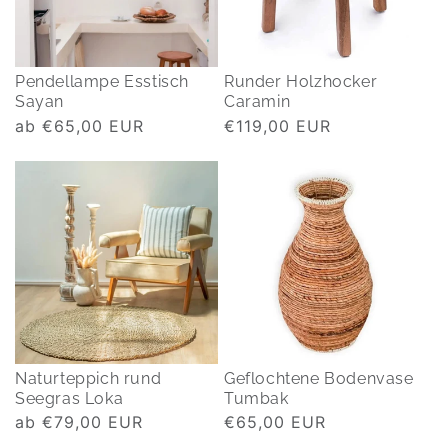
Pendellampe Esstisch
Runder Holzhocker
Sayan
Caramin
Normaler
ab €65,00 EUR
Normaler
€119,00 EUR
Preis
Preis
Naturteppich rund
Geflochtene Bodenvase
Seegras Loka
Tumbak
Normaler
ab €79,00 EUR
Normaler
€65,00 EUR
Preis
Preis