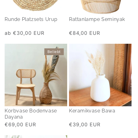
Runde Platzsets Urup
Rattanlampe Seminyak
Normaler
ab €30,00 EUR
Normaler
€84,00 EUR
Preis
Preis
Beliebt
Korbvase Bodenvase
Keramikvase Bawa
Dayana
Normaler
€69,00 EUR
Normaler
€39,00 EUR
Preis
Preis