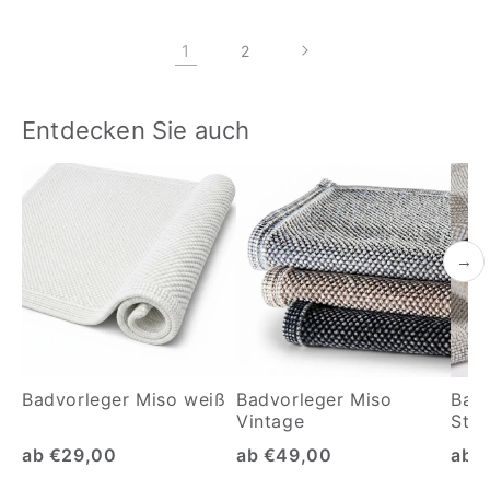
1
2
Entdecken Sie auch
→
Badvorleger Miso weiß
Badvorleger Miso
Badv
Vintage
Stru
ab €29,00
ab €49,00
ab 