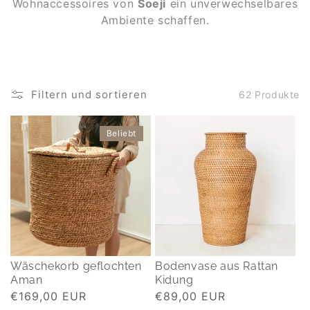
Wohnaccessoires von
Soeji
ein unverwechselbares
Ambiente schaffen.
Filtern und sortieren
62 Produkte
Beliebt
Wäschekorb geflochten
Bodenvase aus Rattan
Aman
Kidung
Normaler
€169,00 EUR
Normaler
€89,00 EUR