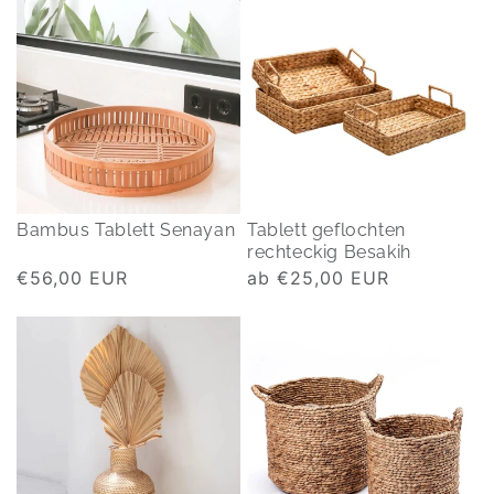
Bambus Tablett Senayan
Tablett geflochten
rechteckig Besakih
Normaler
€56,00 EUR
Normaler
ab €25,00 EUR
Preis
Preis