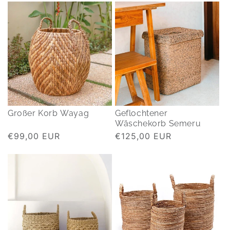
Großer Korb Wayag
Geflochtener
Wäschekorb Semeru
Normaler
€99,00 EUR
Normaler
€125,00 EUR
Preis
Preis