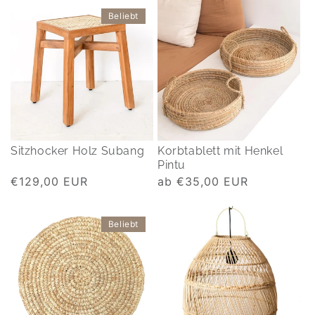
Beliebt
Sitzhocker Holz Subang
Korbtablett mit Henkel
Pintu
Normaler
€129,00 EUR
Normaler
ab €35,00 EUR
Preis
Preis
Beliebt