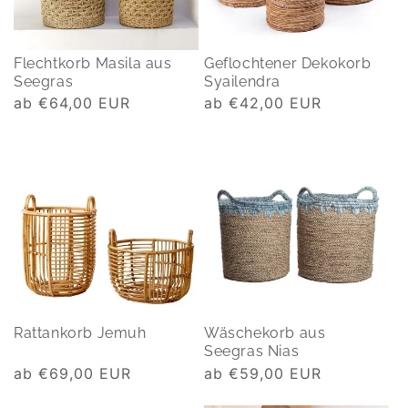
Flechtkorb Masila aus
Geflochtener Dekokorb
Seegras
Syailendra
Normaler
ab €64,00 EUR
Normaler
ab €42,00 EUR
Preis
Preis
Rattankorb Jemuh
Wäschekorb aus
Seegras Nias
Normaler
ab €69,00 EUR
Normaler
ab €59,00 EUR
Preis
Preis