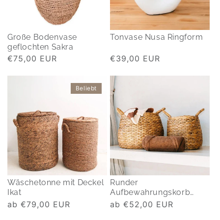
Große Bodenvase
Tonvase Nusa Ringform
geflochten Sakra
Normaler
€75,00 EUR
Normaler
€39,00 EUR
Preis
Preis
Beliebt
Wäschetonne mit Deckel
Runder
Ikat
Aufbewahrungskorb
geflochten Citra
Normaler
ab €79,00 EUR
Normaler
ab €52,00 EUR
Preis
Preis