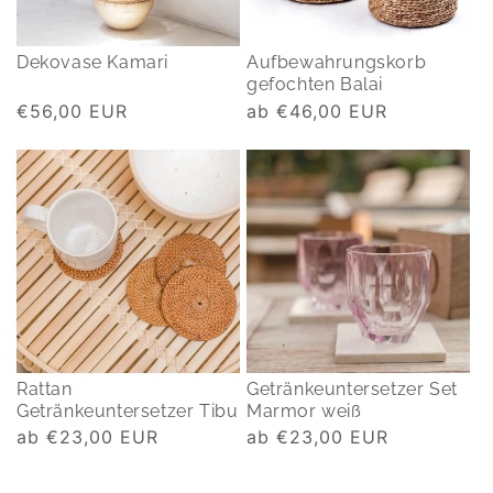
Dekovase Kamari
Aufbewahrungskorb
gefochten Balai
Normaler
€56,00 EUR
Normaler
ab €46,00 EUR
Preis
Preis
Rattan
Getränkeuntersetzer Set
Getränkeuntersetzer Tibu
Marmor weiß
Normaler
ab €23,00 EUR
Normaler
ab €23,00 EUR
Preis
Preis