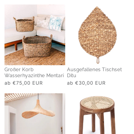
Preis
Preis
Großer Korb
Ausgefallenes Tischset
Wasserhyazinthe Mentari
Ditu
Normaler
ab €75,00 EUR
Normaler
ab €30,00 EUR
Preis
Preis