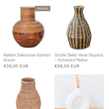
Beliebt
Rattan Dekovase Kamari
Große Deko Vase Dayana
braun
– Schwarz/Natur
Normaler
€56,00 EUR
Normaler
€69,00 EUR
Preis
Preis