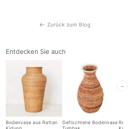
Zurück zum Blog
Entdecken Sie auch
→
Bodenvase aus Rattan
Geflochtene Bodenvase
Rat
Kidung
Tumbak
Kama