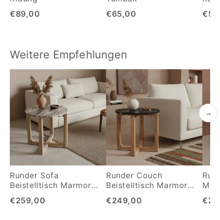
€89,00
€65,00
€56
Weitere Empfehlungen
→
Runder Sofa
Runder Couch
Rund
Beistelltisch Marmor
Beistelltisch Marmor
Mar
Braun
Schwarz
€259,00
€249,00
€24