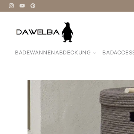
Direkt
zum
Instagram
YouTube
Pinterest
Inhalt
BADEWANNENABDECKUNG
BADACCES