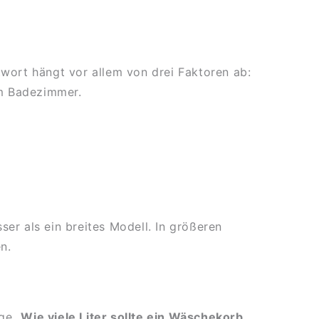
twort hängt vor allem von drei Faktoren ab:
im Badezimmer.
er als ein breites Modell. In größeren
n.
age
„Wie viele Liter sollte ein Wäschekorb