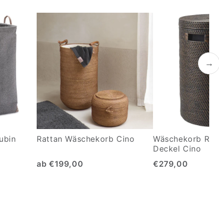
→
ubin
Rattan Wäschekorb Cino
Wäschekorb Ratt
Deckel Cino
ab €199,00
€279,00