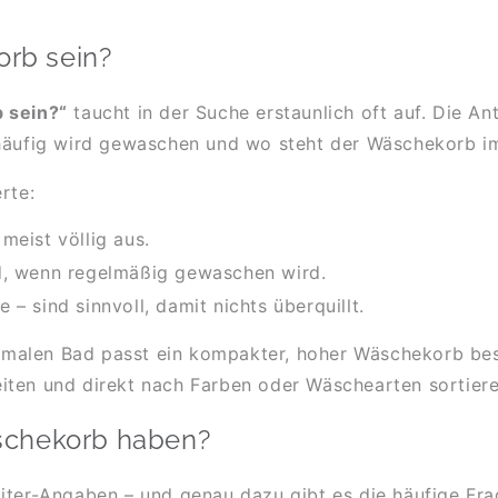
orb sein?
 sein?“
taucht in der Suche erstaunlich oft auf. Die An
 häufig wird gewaschen und wo steht der Wäschekorb 
rte:
meist völlig aus.
rd, wenn regelmäßig gewaschen wird.
– sind sinnvoll, damit nichts überquillt.
chmalen Bad passt ein kompakter, hoher Wäschekorb bess
iten und direkt nach Farben oder Wäschearten sortiere
Wäschekorb haben?
Liter-Angaben – und genau dazu gibt es die häufige Fr