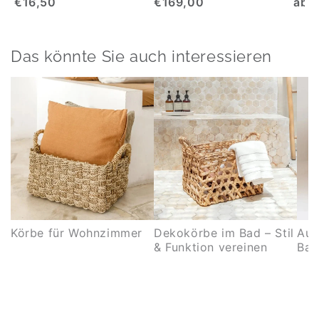
€16,50
€169,00
ab 
Das könnte Sie auch interessieren
Körbe für Wohnzimmer
Dekokörbe im Bad – Stil
Auf
& Funktion vereinen
Bad
cle