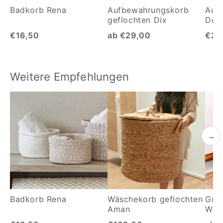
Badkorb Rena
Aufbewahrungskorb
Auf
geflochten Dix
Deck
€16,50
ab €29,00
€29
Weitere Empfehlungen
→
Badkorb Rena
Wäschekorb geflochten
Gro
Aman
Was
Ment