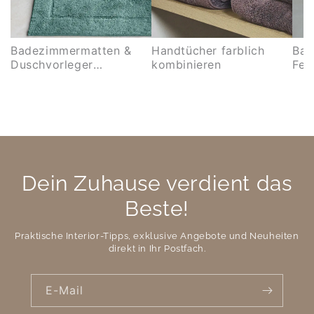
Badezimmermatten &
Handtücher farblich
Bad
Duschvorleger
kombinieren
Feh
kombinieren
Dein Zuhause verdient das
Beste!
Praktische Interior-Tipps, exklusive Angebote und Neuheiten
direkt in Ihr Postfach.
E-Mail