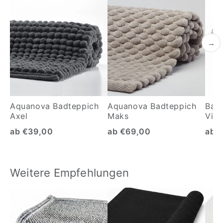
→
Aquanova Badteppich
Aquanova Badteppich
Badv
Axel
Maks
Vint
ab €39,00
ab €69,00
ab 
Weitere Empfehlungen