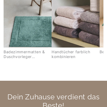
Badezimmermatten &
Handtücher farblich
Bea
Duschvorleger
kombinieren
kombinieren
Dein Zuhause verdient das
Beste!