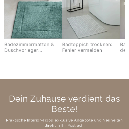
Badezimmermatten &
Badteppich trocknen:
Bad
Duschvorleger
Fehler vermeiden
dei
kombinieren
auf
Dein Zuhause verdient das
Beste!
Praktische Interior-Tipps, exklusive Angebote und Neuheiten
direkt in Ihr Postfach.