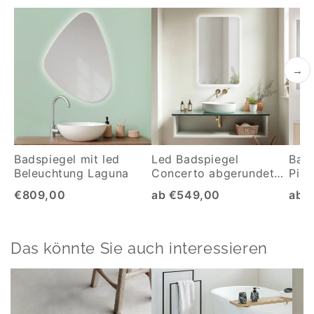
→
Badspiegel mit led
Led Badspiegel
Bads
Beleuchtung Laguna
Concerto abgerundete
Piaz
Ecken
€809,00
ab €549,00
ab 
Das könnte Sie auch interessieren