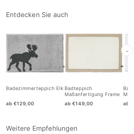
Entdecken Sie auch
→
Badezimmerteppich Elk
Badteppich
Bad
Maßanfertigung Frame
Maß
Mäa
ab €129,00
ab €149,00
ab 
Weitere Empfehlungen