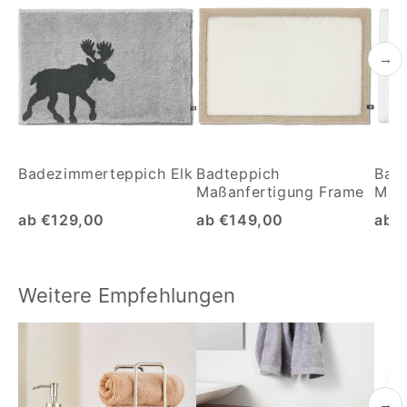
→
Badezimmerteppich Elk
Badteppich
Bad
Maßanfertigung Frame
Maß
Mäa
ab €129,00
ab €149,00
ab 
Weitere Empfehlungen
→