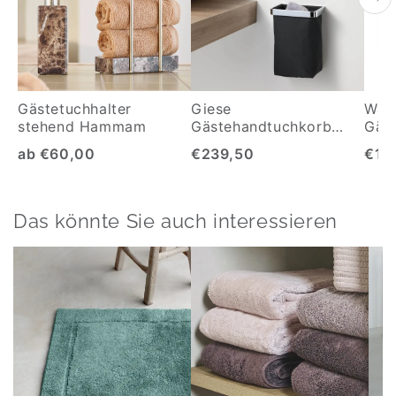
Gästetuchhalter
Giese
Wan
stehend Hammam
Gästehandtuchkorb
Gäs
ohne bohren
ab €60,00
€239,50
€14
Das könnte Sie auch interessieren