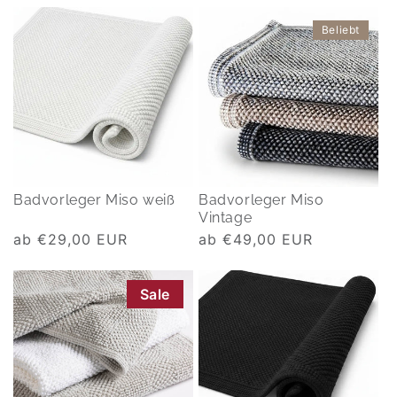
Beliebt
Badvorleger Miso weiß
Badvorleger Miso
Vintage
Normaler
ab €29,00 EUR
Normaler
ab €49,00 EUR
Preis
Preis
Sale