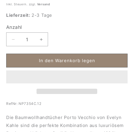
Inkl. Steuern. zzgl.
Versand
Lieferzeit:
2-3 Tage
Anzahl
Anzahl
Verringere
Erhöhe
die
die
Menge
Menge
für
für
In den Warenkorb legen
Baumwollhandtücher
Baumwollhandtücher
Porto
Porto
Vecchio
Vecchio
RefNr:
NP7354C.12
Die Baumwollhandtücher Porto Vecchio von Evelyn
Kahle sind die perfekte Kombination aus luxuriösem