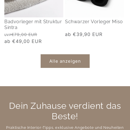
Badvorleger mit Struktur
Schwarzer Vorleger Miso
Sintra
Normaler
Verkaufspreis
Normaler
ab €39,90 EUR
€79,00 EUR
UVP
Preis
ab €49,00 EUR
Preis
Alle anzeigen
Dein Zuhause verdient das
Beste!
Praktische Interior-Tipps, exklusive Angebote und Neuheiten