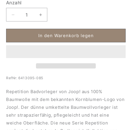
Anzahl
Anzahl
Verringere
Erhöhe
die
die
Menge
Menge
für
für
In den Warenkorb legen
Badvorleger
Badvorleger
Joop!
Joop!
Repetition
Repetition
RefNr:
6413095-085
Repetition Badvorleger von Joop! aus 100%
Baumwolle mit dem bekannten Kornblumen-Logo von
Joop!. Der dünne umkettelte Baumwollvorleger ist
sehr strapazierfähig, pflegeleicht und hat eine
weiche Oberfläche. Die neue Serie Repetition