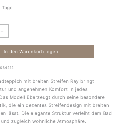
 Tage
Erhöhe
die
Menge
für
In den Warenkorb legen
h
Badteppich
mit
034212
breiten
Streifen
dteppich mit breiten Streifen Ray bringt
Ray
uktur und angenehmen Komfort in jedes
Das Modell überzeugt durch seine besondere
ik, die ein dezentes Streifendesign mit breiten
hen lässt. Die elegante Struktur verleiht dem Bad
 und zugleich wohnliche Atmosphäre.