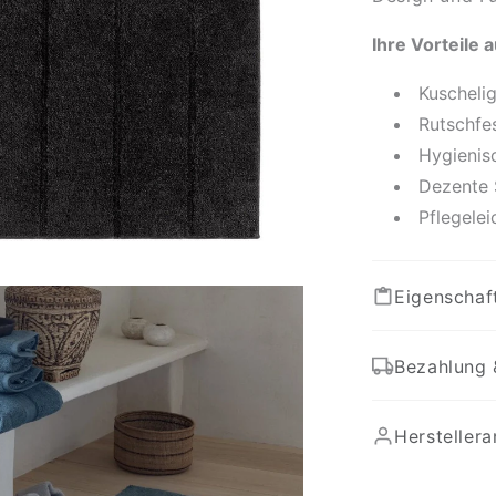
Ihre Vorteile a
Kuscheli
Rutschfes
Hygienisc
Dezente S
Pflegelei
Eigenschaf
Bezahlung 
Hersteller