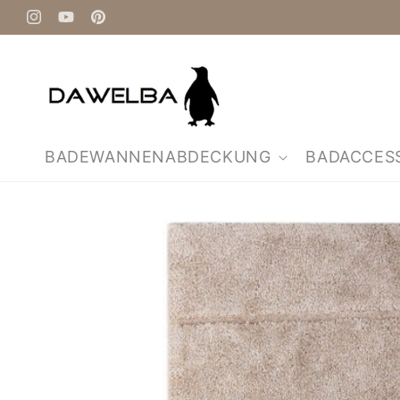
Direkt
zum
Instagram
YouTube
Pinterest
Inhalt
BADEWANNENABDECKUNG
BADACCES
Zu
Produktinformationen
springen