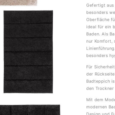
Gefertigt aus
besonders we
Oberfläche fü
ideal für ein
Baden.
Als Ba
nur Komfort, 
Linienführung
besonders hyg
Für Sicherhei
der Rückseite
Badteppich is
den Trockner 
Mit dem Model
modernen Badt
Design und Fu