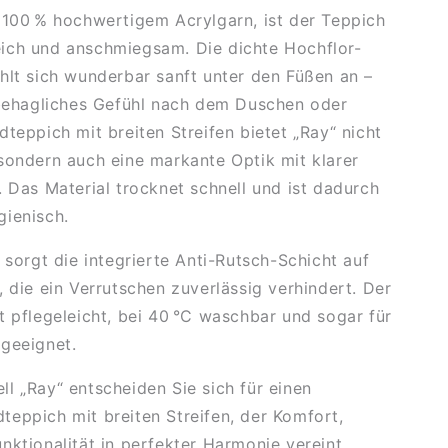
 100 % hochwertigem Acrylgarn, ist der Teppich
ich und anschmiegsam. Die dichte Hochflor-
hlt sich wunderbar sanft unter den Füßen an –
 behagliches Gefühl nach dem Duschen oder
dteppich mit breiten Streifen bietet „Ray“ nicht
sondern auch eine markante Optik mit klarer
.
Das Material trocknet schnell und ist dadurch
ienisch.
t sorgt die integrierte Anti-Rutsch-Schicht auf
, die ein Verrutschen zuverlässig verhindert. Der
t pflegeleicht, bei 40 °C waschbar und sogar für
geeignet.
l „Ray“ entscheiden Sie sich für einen
eppich mit breiten Streifen
, der Komfort,
nktionalität in perfekter Harmonie vereint.