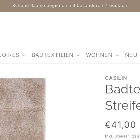
Schöne Räume beginnen mit besonderen Produkten
SOIRES
BADTEXTILIEN
WOHNEN
NEU
CASILIN
Badte
Strei
Normaler
€41,00
Preis
Inkl. Steuern. zzg