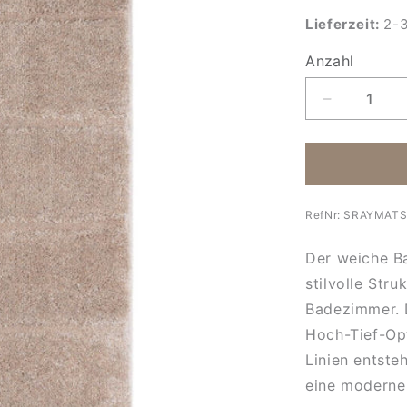
Lieferzeit:
2-3
Anzahl
Anzahl
Verringere
die
Menge
für
Badteppic
mit
RefNr:
SRAYMATS
breiten
Streifen
Der weiche Ba
Ray
stilvolle Str
Badezimmer. 
Hoch-Tief-Opt
Linien entste
eine moderne