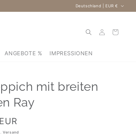
Land/Region
Deutschland | EUR €
Warenkorb
Einloggen
ANGEBOTE %
IMPRESSIONEN
ppich mit breiten
fen Ray
 EUR
l.
Versand