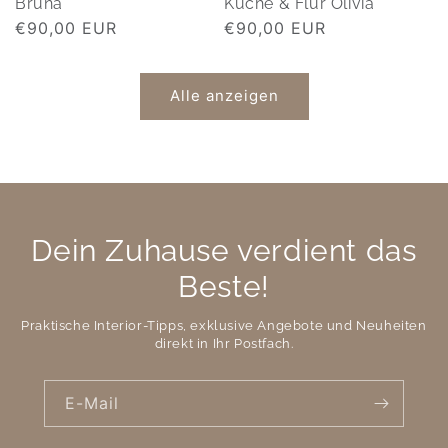
Bruna
Küche & Flur Olivia
Normaler
€90,00 EUR
Normaler
€90,00 EUR
Preis
Preis
Alle anzeigen
Dein Zuhause verdient das
Beste!
Praktische Interior-Tipps, exklusive Angebote und Neuheiten
direkt in Ihr Postfach.
E-Mail