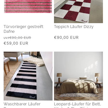
Türvorleger gestreift
Teppich Läufer Dizzy
Dafne
Normaler
Verkaufspreis
Normaler
€90,00 EUR
€90,00 EUR
UVP
Preis
€59,00 EUR
Preis
Waschbarer Läufer
Leopard-Läufer für Bett,