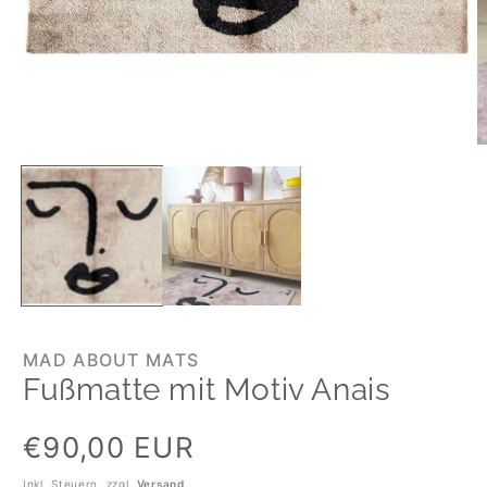
MAD ABOUT MATS
Fußmatte mit Motiv Anais
Normaler
€90,00 EUR
Preis
Inkl. Steuern. zzgl.
Versand