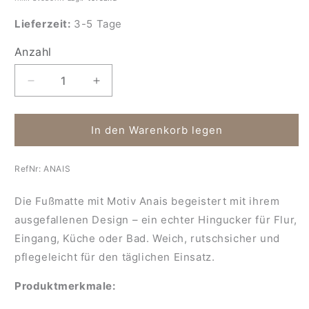
Lieferzeit:
3-5 Tage
Anzahl
Anzahl
Verringere
Erhöhe
die
die
Menge
Menge
für
für
In den Warenkorb legen
Fußmatte
Fußmatte
mit
mit
RefNr:
ANAIS
Motiv
Motiv
Anais
Anais
Die Fußmatte mit Motiv Anais begeistert mit ihrem
ausgefallenen Design – ein echter Hingucker für Flur,
Eingang, Küche oder Bad. Weich, rutschsicher und
pflegeleicht für den täglichen Einsatz.
Produktmerkmale: