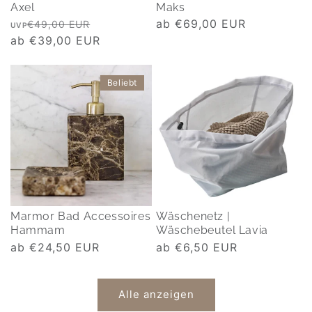
Axel
Maks
Normaler
Verkaufspreis
Normaler
ab €69,00 EUR
€49,00 EUR
UVP
Preis
ab €39,00 EUR
Preis
Beliebt
Marmor Bad Accessoires
Wäschenetz |
Hammam
Wäschebeutel Lavia
Normaler
ab €24,50 EUR
Normaler
ab €6,50 EUR
Preis
Preis
Alle anzeigen