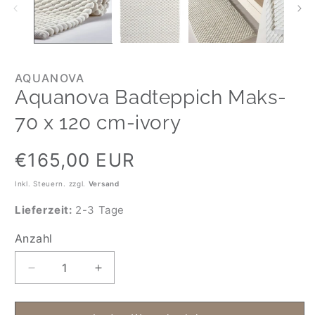
AQUANOVA
Aquanova Badteppich Maks-
70 x 120 cm-ivory
Normaler
€165,00 EUR
Preis
Inkl. Steuern. zzgl.
Versand
Lieferzeit:
2-3 Tage
Anzahl
Anzahl
Verringere
Erhöhe
die
die
Menge
Menge