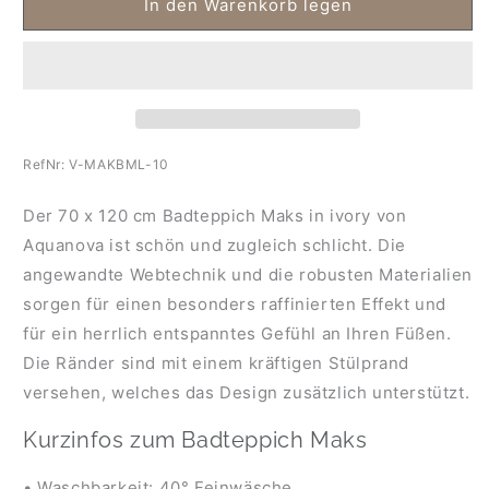
für
für
In den Warenkorb legen
Aquanova
Aquanova
Badteppich
Badteppich
Maks-
Maks-
70
70
x
x
120
120
cm-
cm-
RefNr:
V-MAKBML-10
ivory
ivory
Der 70 x 120 cm Badteppich Maks in ivory von
Aquanova ist schön und zugleich schlicht. Die
angewandte Webtechnik und die robusten Materialien
sorgen für einen besonders raffinierten Effekt und
für ein herrlich entspanntes Gefühl an Ihren Füßen.
Die Ränder sind mit einem kräftigen Stülprand
versehen, welches das Design zusätzlich unterstützt.
Kurzinfos zum Badteppich Maks
• Waschbarkeit: 40° Feinwäsche