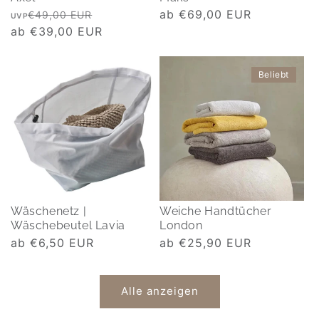
Normaler
Verkaufspreis
Normaler
ab €69,00 EUR
€49,00 EUR
UVP
Preis
ab €39,00 EUR
Preis
Beliebt
Wäschenetz |
Weiche Handtücher
Wäschebeutel Lavia
London
Normaler
ab €6,50 EUR
Normaler
ab €25,90 EUR
Preis
Preis
Alle anzeigen