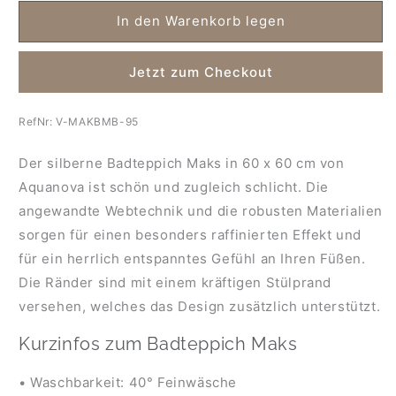
Menge
Menge
für
für
In den Warenkorb legen
Aquanova
Aquanova
Badteppich
Badteppich
Jetzt zum Checkout
Maks-
Maks-
60
60
x
x
RefNr:
V-MAKBMB-95
60
60
cm-
cm-
Der silberne Badteppich Maks in 60 x 60 cm von
silber
silber
Aquanova ist schön und zugleich schlicht. Die
angewandte Webtechnik und die robusten Materialien
sorgen für einen besonders raffinierten Effekt und
für ein herrlich entspanntes Gefühl an Ihren Füßen.
Die Ränder sind mit einem kräftigen Stülprand
versehen, welches das Design zusätzlich unterstützt.
Kurzinfos zum Badteppich Maks
• Waschbarkeit: 40° Feinwäsche