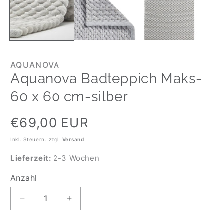
AQUANOVA
Aquanova Badteppich Maks-
60 x 60 cm-silber
Normaler
€69,00 EUR
Preis
Inkl. Steuern. zzgl.
Versand
Lieferzeit:
2-3 Wochen
Anzahl
Anzahl
Verringere
Erhöhe
die
die