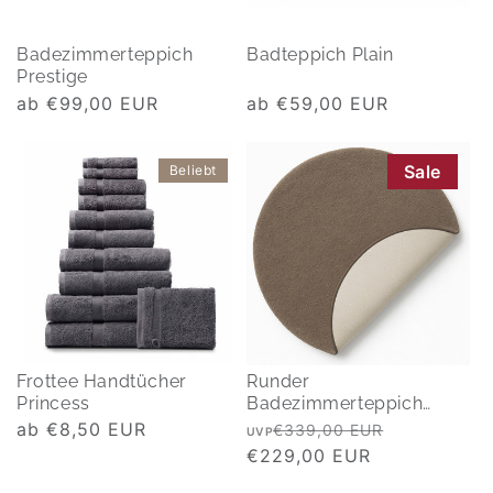
Badezimmerteppich
Badteppich Plain
Prestige
Normaler
ab €99,00 EUR
Normaler
ab €59,00 EUR
Preis
Preis
Sale
Beliebt
Frottee Handtücher
Runder
Princess
Badezimmerteppich
Aspect - Ø:100cm
Normaler
ab €8,50 EUR
Normaler
Verkaufspr
€339,00 EUR
UVP
Preis
Preis
€229,00 EUR