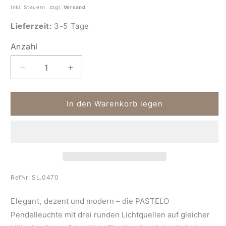
Inkl. Steuern. zzgl.
Versand
Lieferzeit:
3-5 Tage
Anzahl
Anzahl
Verringere
Erhöhe
die
die
Menge
Menge
für
für
In den Warenkorb legen
3-
3-
flammige
flammige
Pendelleuchte
Pendelleuchte
modern
modern
Pastello
Pastello
RefNr:
SL.0470
Elegant,
dezent und modern – die
PASTELO
Pendelleuchte mit drei runden Lichtquellen auf gleicher